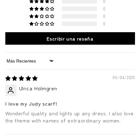
0
0
0
0
Escribir una reseña
Sort by
06/04/2025
Ulrica Holmgren
I love my Judy scarf!
Wonderful quality and lights up any dress. I also love
the theme with names of extraordinary women.