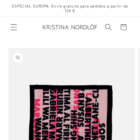
Ir
ESPECIAL EUROPA: Envío gratuito para pedidos a partir de
directamente
150 €
al contenido
Carrito
Ir
directamente
a la
información
del producto