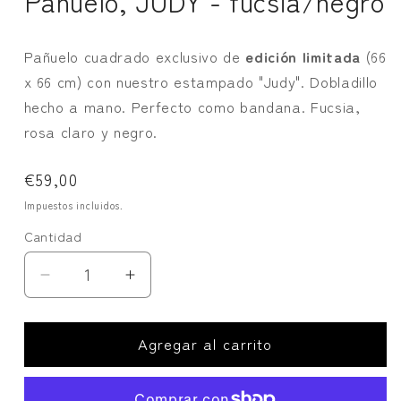
Pañuelo, JUDY - fucsia/negro
Pañuelo cuadrado exclusivo de
edición limitada
(66
x 66 cm) con nuestro estampado "Judy". Dobladillo
hecho a mano. Perfecto como bandana. Fucsia,
rosa claro y negro.
Precio
€59,00
habitual
Impuestos incluidos.
Cantidad
Cantidad
Reducir
Aumentar
cantidad
cantidad
para
para
Agregar al carrito
Pañuelo,
Pañuelo,
JUDY
JUDY
-
-