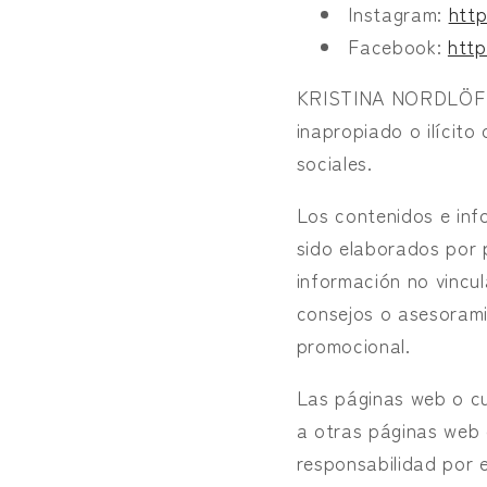
Instagram:
http
Facebook:
http
KRISTINA NORDLÖF no
inapropiado o ilícit
sociales.
Los contenidos e in
sido elaborados por 
información no vinc
consejos o asesorami
promocional.
Las páginas web o c
a otras páginas web
responsabilidad por 