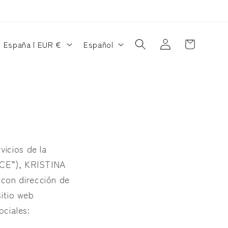
Iniciar
P
I
Carrito
España | EUR €
Español
sesión
a
d
i
s
o
/
m
r
a
e
g
vicios de la
ICE”), KRISTINA
 con dirección de
ó
sitio web
n
ociales: