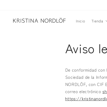
Ir
directamente
al contenido
Inicio
Tienda
Aviso l
De conformidad con l
Sociedad de la Infor
NORDLÖF, con CIF ESX
correo electrónico
sh
https://kristinanord