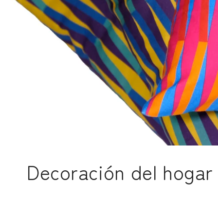
C
Decoración del hogar
o