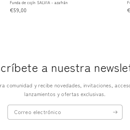
Funda de cojín SALVIA - azafrán
F
Precio
€59,00
P
€
habitual
h
críbete a nuestra newsle
ra comunidad y recibe novedades, invitaciones, acces
lanzamientos y ofertas exclusivas.
Correo electrónico