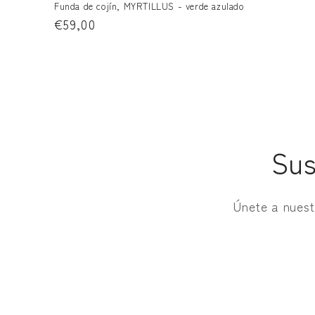
Funda de cojín, MYRTILLUS - verde azulado
Precio
€59,00
habitual
Sus
Únete a nuest