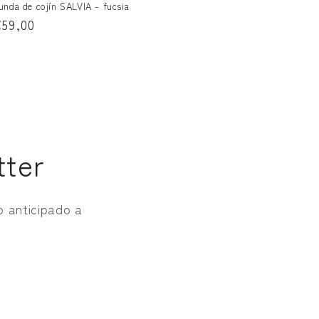
unda de cojín SALVIA - fucsia
recio
59,00
abitual
tter
o anticipado a