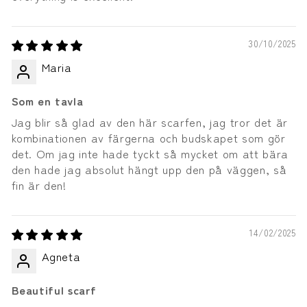
30/10/2025
Maria
Som en tavla
Jag blir så glad av den här scarfen, jag tror det är
kombinationen av färgerna och budskapet som gör
det. Om jag inte hade tyckt så mycket om att bära
den hade jag absolut hängt upp den på väggen, så
fin är den!
14/02/2025
Agneta
Beautiful scarf