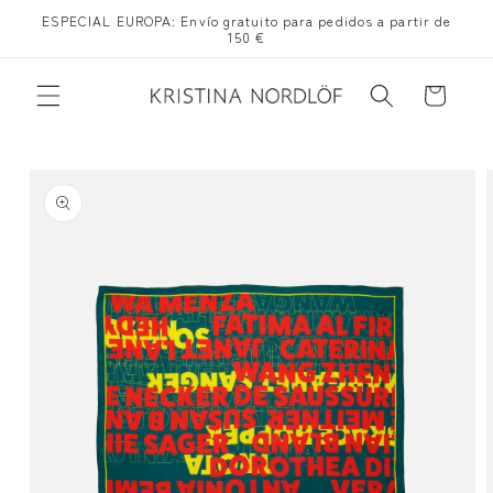
Ir
ESPECIAL EUROPA: Envío gratuito para pedidos a partir de
directamente
150 €
al contenido
Carrito
Ir
directamente
a la
información
del producto