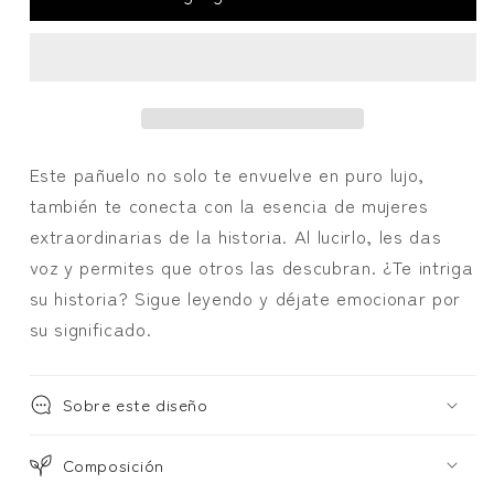
JUDY
JUDY
-
-
verde
verde
azulado/rojo
azulado/rojo
fuego
fuego
Este pañuelo no solo te envuelve en puro lujo,
también te conecta con la esencia de mujeres
extraordinarias de la historia. Al lucirlo, les das
voz y permites que otros las descubran. ¿Te intriga
su historia? Sigue leyendo y déjate emocionar por
su significado.
Sobre este diseño
Composición