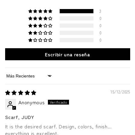
3
0
0
0
0
Escribir una reseña
Sort by
15/12/2025
Anonymous
Scarf, JUDY
It is the desired scarf. Design, colors, finish...
everything is excellent.